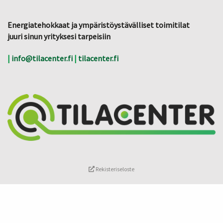
Energiatehokkaat ja ympäristöystävälliset toimitilat
juuri sinun yrityksesi tarpeisiin
|
info@tilacenter.fi
|
tilacenter.fi
Rekisteriseloste