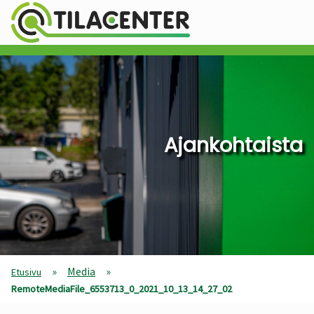
Ajankohtaista
»
Media
»
Etusivu
RemoteMediaFile_6553713_0_2021_10_13_14_27_02