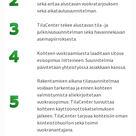
sekä antaa alustavan vuokratarjouksen
sekä aikataulusuunnitelman.
TilaCenter tekee alustavan tila -ja
julkisivusuunnitelman sekä havainnekuvan
asemapiirroksesta.
Kohteen vuokraamisesta laaditaan sitova
esisopimus liitteineen. Suunnitelmia
päivitetään yhteistyössä asiakkaan kanssa.
Rakentamisen aikana tilasuunnitelmaa
voidaan tarkentaa ja ennen kohteen
valmistumista allekirjoitetaan
vuokrasopimus. TilaCenter luovuttaa
kohteen käyttöönottokatselmuksen
jälkeen. TilaCenter tarjoaa kohteisiin oman
kiinteistöhuollon sekä toimii
vuokranantajana.