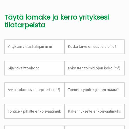
Täytä lomake ja kerro yrityksesi
tilatarpeista
Yrityksen
Aikataulu
/
tilanhakijan
nimi
Sijainti
Nykyisten
toimitilojen
koko
(m²)
Arvio
Toimiston
kokonaistilatarpeesta
määrä
(m²)
Tontin
Rakennuksen
erityisvaatimukset
erikoisvaatimukset
Budjetti
uusi