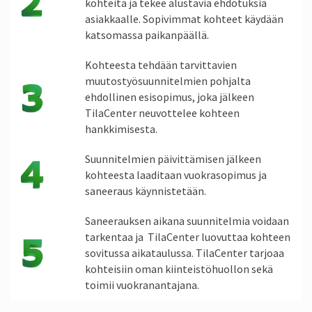
kohteita ja tekee alustavia ehdotuksia
asiakkaalle. Sopivimmat kohteet käydään
katsomassa paikanpäällä.
Kohteesta tehdään tarvittavien
muutostyösuunnitelmien pohjalta
ehdollinen esisopimus, joka jälkeen
TilaCenter neuvottelee kohteen
hankkimisesta.
Suunnitelmien päivittämisen jälkeen
kohteesta laaditaan vuokrasopimus ja
saneeraus käynnistetään.
Saneerauksen aikana suunnitelmia voidaan
tarkentaa ja TilaCenter luovuttaa kohteen
sovitussa aikataulussa. TilaCenter tarjoaa
kohteisiin oman kiinteistöhuollon sekä
toimii vuokranantajana.