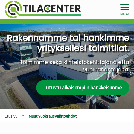
MENU
Rakennamme tai hankimme
yrityksellesi toimitilat.
Toimimme sekä kiinteistökehittäjänä että
vuokranantajana.
Tutustu aikaisempiin hankkeisimme
»
Etusivu
Muut vuokrausvaihtoehdot