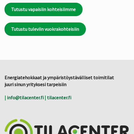
Tutustu vapaisiin kohteisiimme
Tutustu tuleviin vuokrakohteisiin
Energiatehokkaat ja ympäristöystävälliset toimitilat
juuri sinun yrityksesi tarpeisiin
|
info@tilacenter.fi
|
tilacenter.fi