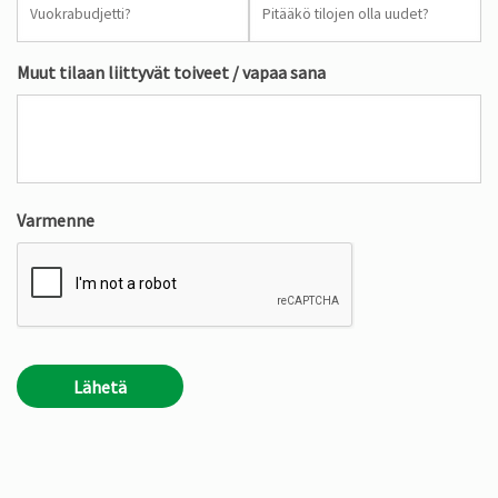
vai
vanha
kohde
Muut tilaan liittyvät toiveet / vapaa sana
Varmenne
Lähetä