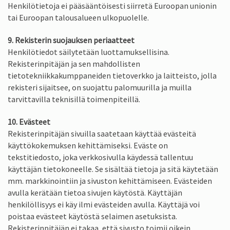
Henkilötietoja ei pääsääntöisesti siirretä Euroopan unionin
tai Euroopan talousalueen ulkopuolelle.
9. Rekisterin suojauksen periaatteet
Henkilötiedot säilytetään luottamuksellisina.
Rekisterinpitäjän ja sen mahdollisten
tietotekniikkakumppaneiden tietoverkko ja laitteisto, jolla
rekisteri sijaitsee, on suojattu palomuurilla ja muilla
tarvittavilla teknisillä toimenpiteillä.
10. Evästeet
Rekisterinpitäjän sivuilla saatetaan käyttää evästeitä
käyttökokemuksen kehittämiseksi. Eväste on
tekstitiedosto, joka verkkosivulla käydessä tallentuu
käyttäjän tietokoneelle. Se sisältää tietoja ja sitä käytetään
mm. markkinointiin ja sivuston kehittämiseen. Evästeiden
avulla kerätään tietoa sivujen käytöstä. Käyttäjän
henkilöllisyys ei käy ilmi evästeiden avulla. Käyttäjä voi
poistaa evästeet käytöstä selaimen asetuksista.
Rekisterinpitäjän ei takaa, että sivusto toimii oikein