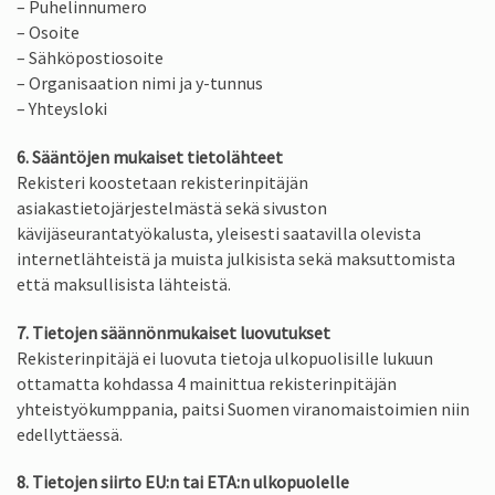
– Puhelinnumero
– Osoite
– Sähköpostiosoite
– Organisaation nimi ja y-tunnus
– Yhteysloki
6. Sääntöjen mukaiset tietolähteet
Rekisteri koostetaan rekisterinpitäjän
asiakastietojärjestelmästä sekä sivuston
kävijäseurantatyökalusta, yleisesti saatavilla olevista
internetlähteistä ja muista julkisista sekä maksuttomista
että maksullisista lähteistä.
7. Tietojen säännönmukaiset luovutukset
Rekisterinpitäjä ei luovuta tietoja ulkopuolisille lukuun
ottamatta kohdassa 4 mainittua rekisterinpitäjän
yhteistyökumppania, paitsi Suomen viranomaistoimien niin
edellyttäessä.
8. Tietojen siirto EU:n tai ETA:n ulkopuolelle