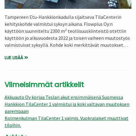
Tampereen Etu-Hankkionkadulla sijaitseva TilaCenterin
kehityskohde valmistui syksyn aikana. Flowplus Oy:n
käyttöön suunniteltu 2300 m² teollisuuskiinteistö otettiin
käyttöön jo alkuvuodesta 2022 ja toisen vaiheen muutostyös
valmistuivat syksyllä. Kohde koki merkittävät muutokset…
LUE LISÄÄ
Viimeisimmät artikkelit
Akkuauto Oy korjaa Teslan akut ensimmäisenä Suomessa
Hankkion TilaCenter 1 valmistui ja koki valtavan muutoksen
parempaan
Kolmenkulman TilaCenter 1 valmis. Vuokralaiset muuttivat
tiloihin.