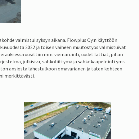
skohde valmistui syksyn aikana. Flowplus Oy:n käyttöön
alkuvuodesta 2022 ja toisen vaiheen muutostyös valmistuivat
rauksessa uusittiin mm. viemäröinti, uudet lattiat, pihan
rjestelmä, julkisivu, sähköliittymä ja sähkökaapelointi yms.
on ansiosta lähestulkoon omavarianen ja täten kohteen
i merkittävästi.