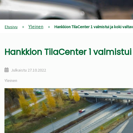
»
Yleinen
»
Etusivu
Hankkion TilaCenter 1 valmistui ja koki va
Hankkion TilaCenter 1 valmist
Julkaistu
27.10.2022
Yleinen