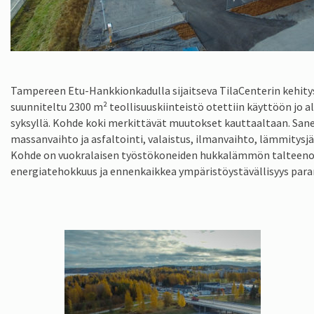
Tampereen Etu-Hankkionkadulla sijaitseva TilaCenterin kehity
suunniteltu 2300 m² teollisuuskiinteistö otettiin käyttöön jo 
syksyllä. Kohde koki merkittävät muutokset kauttaaltaan. Sanee
massanvaihto ja asfaltointi, valaistus, ilmanvaihto, lämmitysjä
Kohde on vuokralaisen työstökoneiden hukkalämmön talteenot
energiatehokkuus ja ennenkaikkea ympäristöystävällisyys paran