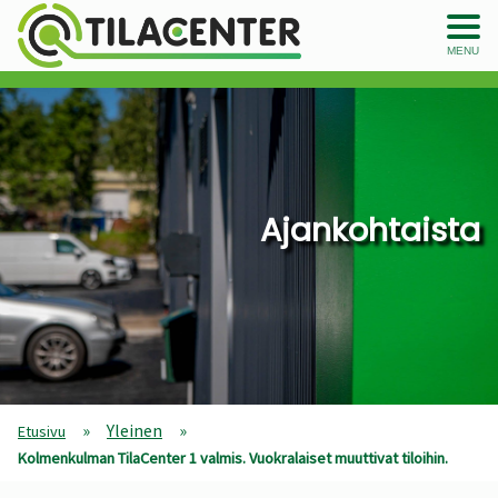
MENU
Ajankohtaista
»
Yleinen
»
Etusivu
Kolmenkulman TilaCenter 1 valmis. Vuokralaiset muuttivat tiloihin.