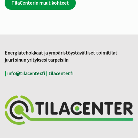
TilaCenterin muut kohteet
Energiatehokkaat ja ympäristöystävälliset toimitilat
juuri sinun yrityksesi tarpeisiin
|
info@tilacenter.fi
|
tilacenter.fi