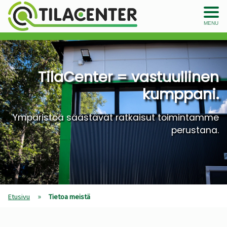
MENU
TilaCenter = vastuullinen
kumppani.
Ympäristöä säästävät ratkaisut toimintamme
perustana.
»
Etusivu
Tietoa meistä