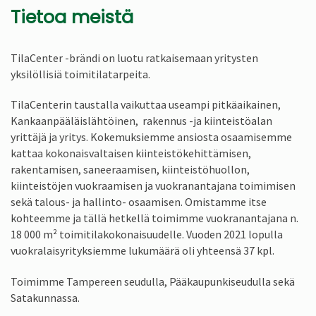
Tietoa meistä
TilaCenter -brändi on luotu ratkaisemaan yritysten
yksilöllisiä toimitilatarpeita.
TilaCenterin taustalla vaikuttaa useampi pitkäaikainen,
Kankaanpääläislähtöinen, rakennus -ja kiinteistöalan
yrittäjä ja yritys. Kokemuksiemme ansiosta osaamisemme
kattaa kokonaisvaltaisen kiinteistökehittämisen,
rakentamisen, saneeraamisen, kiinteistöhuollon,
kiinteistöjen vuokraamisen ja vuokranantajana toimimisen
sekä talous- ja hallinto- osaamisen. Omistamme itse
kohteemme ja tällä hetkellä toimimme vuokranantajana n.
18 000 m² toimitilakokonaisuudelle. Vuoden 2021 lopulla
vuokralaisyrityksiemme lukumäärä oli yhteensä 37 kpl.
Toimimme Tampereen seudulla, Pääkaupunkiseudulla sekä
Satakunnassa.