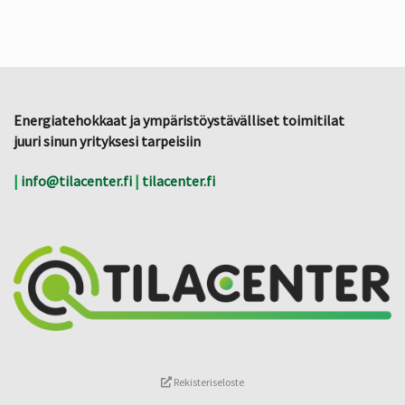
Energiatehokkaat ja ympäristöystävälliset toimitilat
juuri sinun yrityksesi tarpeisiin
|
info@tilacenter.fi
|
tilacenter.fi
Rekisteriseloste