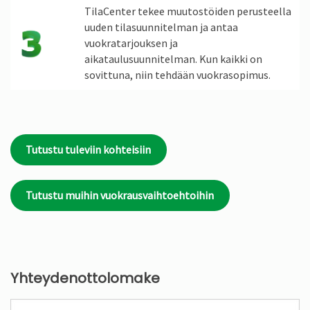
TilaCenter tekee muutostöiden perusteella
uuden tilasuunnitelman ja antaa
vuokratarjouksen ja
aikataulusuunnitelman. Kun kaikki on
sovittuna, niin tehdään vuokrasopimus.
Tutustu tuleviin kohteisiin
Tutustu muihin vuokrausvaihtoehtoihin
Yhteydenottolomake
Nimi
*