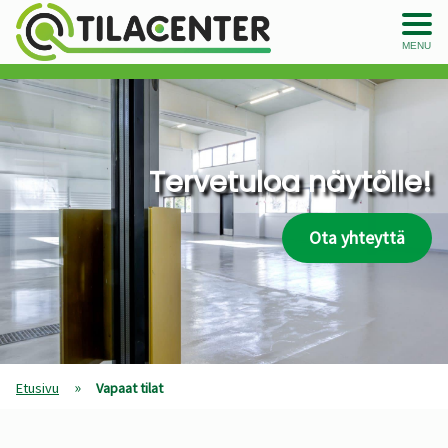
MENU
Tervetuloa näytölle!
Ota yhteyttä
»
Etusivu
Vapaat tilat