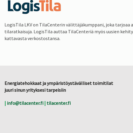
LogisTila LKV on TilaCenterin välittäjäkumppani, joka tarjoaa a
tilaratkaisuja. LogisTila auttaa TilaCenteriä myös uusien kehi
kattavasta verkostostansa.
Energiatehokkaat ja ympäristöystävälliset toimitilat
juuri sinun yrityksesi tarpeisiin
|
info@tilacenter.fi
|
tilacenter.fi