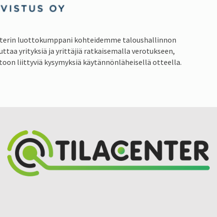
nterin luottokumppani kohteidemme taloushallinnon
uttaa yrityksiä ja yrittäjiä ratkaisemalla verotukseen,
toon liittyviä kysymyksiä käytännönläheisellä otteella.