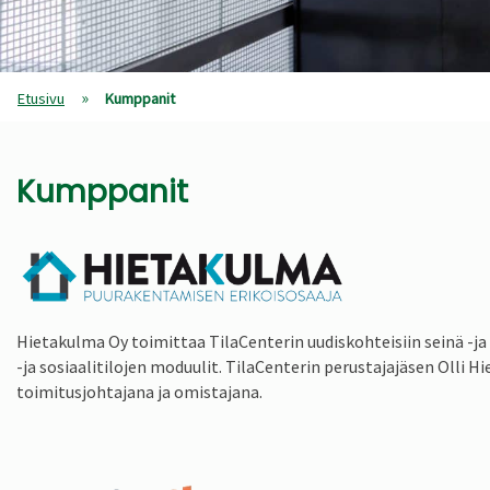
»
Etusivu
Kumppanit
Kumppanit
Hietakulma Oy toimittaa TilaCenterin uudiskohteisiin seinä -j
-ja sosiaalitilojen moduulit. TilaCenterin perustajajäsen Olli 
toimitusjohtajana ja omistajana.