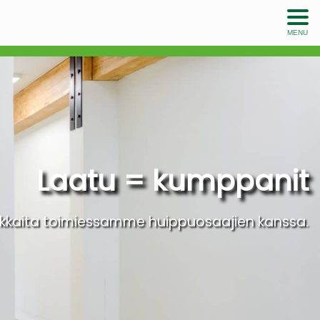
MENU
Laatu = kumppanit
kaita toimiessamme huippuosaajien kanssa.