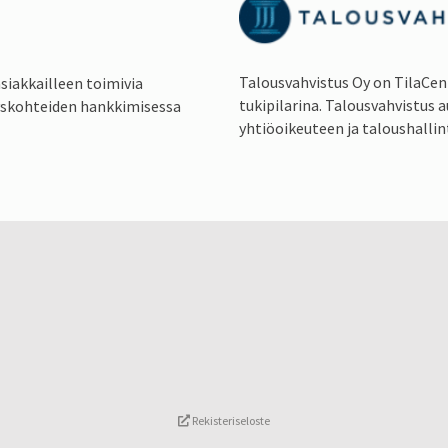
Talousvahvistus Oy on TilaCe
siakkailleen toimivia
tukipilarina. Talousvahvistus a
tyskohteiden hankkimisessa
yhtiöoikeuteen ja taloushallin
Rekisteriseloste