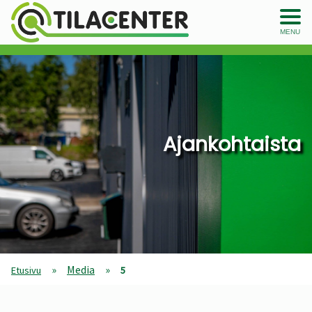
MENU
Ajankohtaista
»
Media
»
Etusivu
5