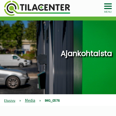
MENU
Ajankohtaista
»
Media
»
Etusivu
IMG_0576