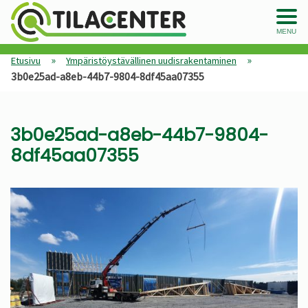
MENU
»
»
Etusivu
Ympäristöystävällinen uudisrakentaminen
3b0e25ad-a8eb-44b7-9804-8df45aa07355
3b0e25ad-a8eb-44b7-9804-
8df45aa07355