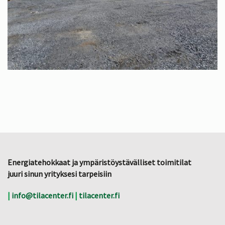
Energiatehokkaat ja ympäristöystävälliset toimitilat
juuri sinun yrityksesi tarpeisiin
|
info@tilacenter.fi
|
tilacenter.fi