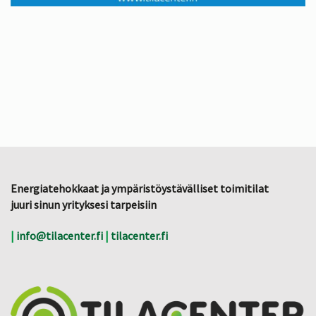
Energiatehokkaat ja ympäristöystävälliset toimitilat
juuri sinun yrityksesi tarpeisiin
|
info@tilacenter.fi
|
tilacenter.fi