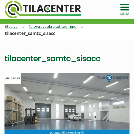
MENU
»
»
Etusivu
Tulevat vuokrakohteemme
tilacenter_samtc_sisacc
tilacenter_samtc_sisacc