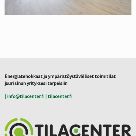
Energiatehokkaat ja ympäristöystävälliset toimitilat
juuri sinun yrityksesi tarpeisiin
|
info@tilacenter.fi
|
tilacenter.fi