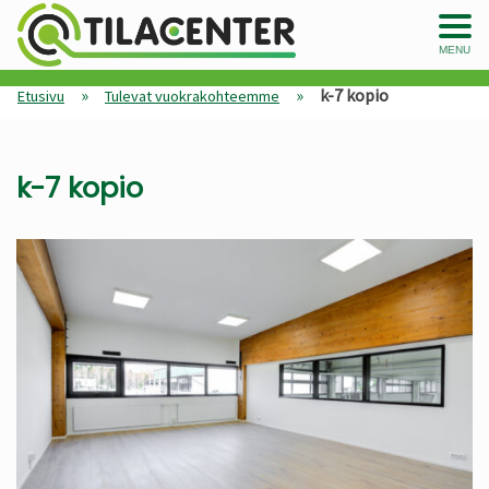
MENU
»
»
k-7 kopio
Etusivu
Tulevat vuokrakohteemme
k-7 kopio