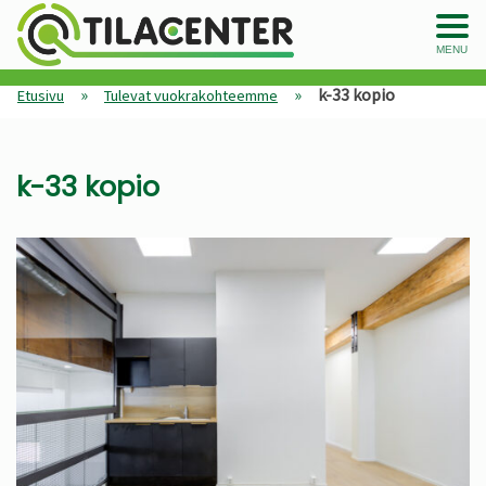
MENU
»
»
k-33 kopio
Etusivu
Tulevat vuokrakohteemme
k-33 kopio