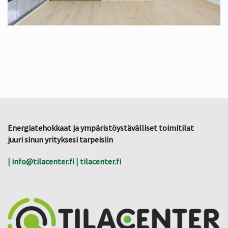
Energiatehokkaat ja ympäristöystävälliset toimitilat
juuri sinun yrityksesi tarpeisiin
|
info@tilacenter.fi
|
tilacenter.fi