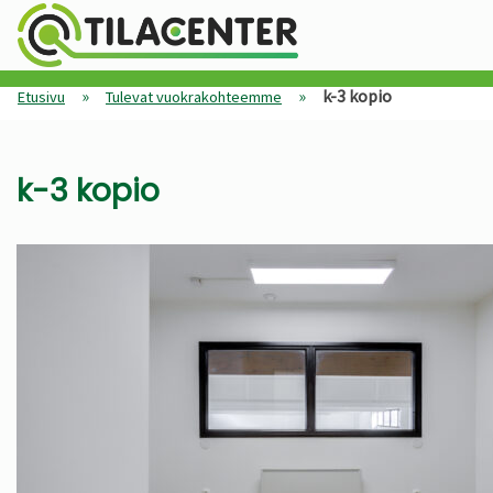
»
»
k-3 kopio
Etusivu
Tulevat vuokrakohteemme
k-3 kopio