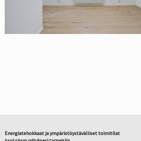
Energiatehokkaat ja ympäristöystävälliset toimitilat
juuri sinun yrityksesi tarpeisiin