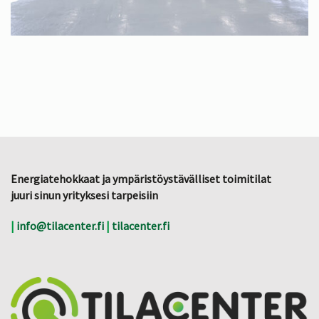
Energiatehokkaat ja ympäristöystävälliset toimitilat
juuri sinun yrityksesi tarpeisiin
|
info@tilacenter.fi
|
tilacenter.fi