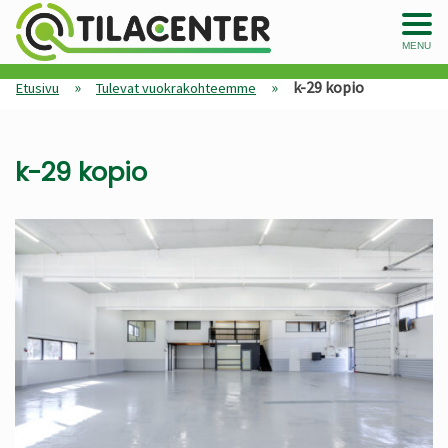
MENU
»
»
k-29 kopio
Etusivu
Tulevat vuokrakohteemme
k-29 kopio