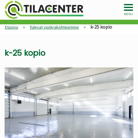
MENU
»
»
k-25 kopio
Etusivu
Tulevat vuokrakohteemme
k-25 kopio