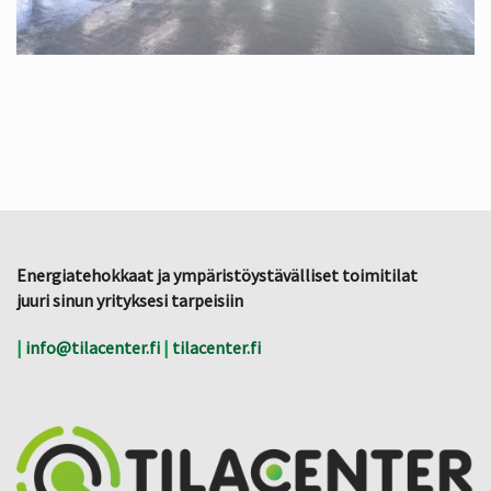
Energiatehokkaat ja ympäristöystävälliset toimitilat
juuri sinun yrityksesi tarpeisiin
|
info@tilacenter.fi
|
tilacenter.fi