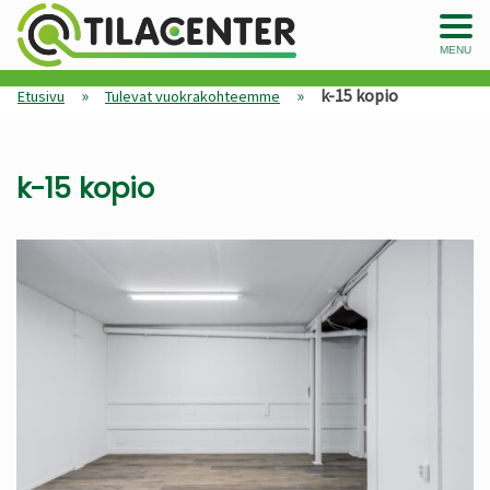
MENU
»
»
k-15 kopio
Etusivu
Tulevat vuokrakohteemme
k-15 kopio