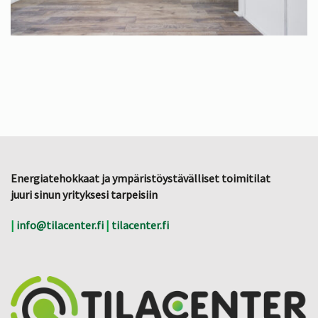
Energiatehokkaat ja ympäristöystävälliset toimitilat
juuri sinun yrityksesi tarpeisiin
|
info@tilacenter.fi
|
tilacenter.fi