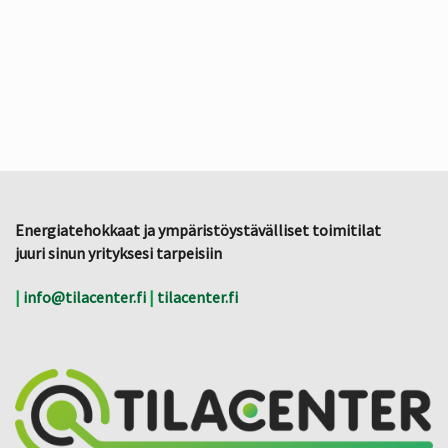
Energiatehokkaat ja ympäristöystävälliset toimitilat
juuri sinun yrityksesi tarpeisiin
|
info@tilacenter.fi
|
tilacenter.fi