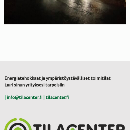
Energiatehokkaat ja ympäristöystävälliset toimitilat
juuri sinun yrityksesi tarpeisiin
|
info@tilacenter.fi
|
tilacenter.fi