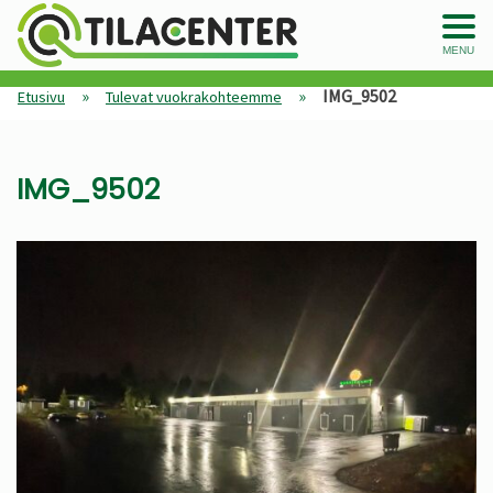
MENU
»
»
IMG_9502
Etusivu
Tulevat vuokrakohteemme
IMG_9502