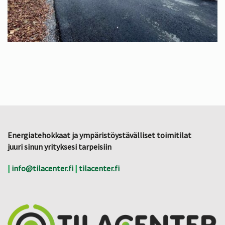
Energiatehokkaat ja ympäristöystävälliset toimitilat
juuri sinun yrityksesi tarpeisiin
|
info@tilacenter.fi
|
tilacenter.fi