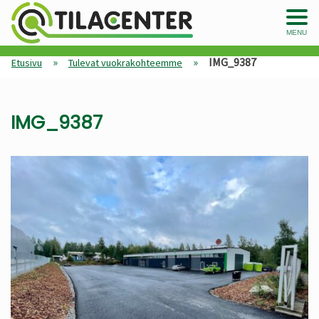
MENU
»
»
IMG_9387
Etusivu
Tulevat vuokrakohteemme
IMG_9387