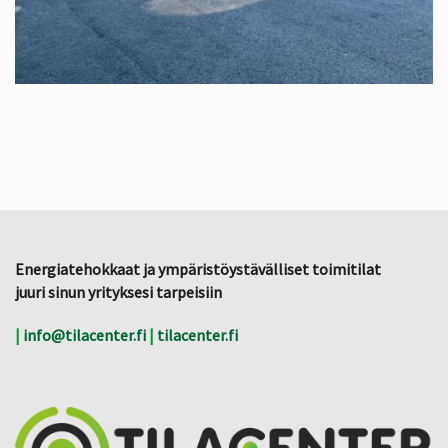
Energiatehokkaat ja ympäristöystävälliset toimitilat
juuri sinun yrityksesi tarpeisiin
|
info@tilacenter.fi
|
tilacenter.fi