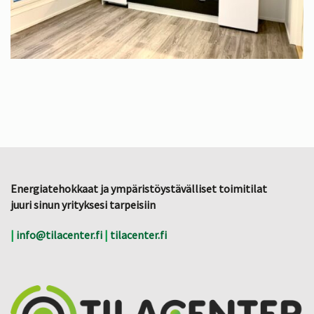
Energiatehokkaat ja ympäristöystävälliset toimitilat
juuri sinun yrityksesi tarpeisiin
|
info@tilacenter.fi
|
tilacenter.fi