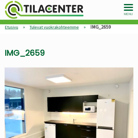
MENU
»
»
IMG_2659
Etusivu
Tulevat vuokrakohteemme
IMG_2659