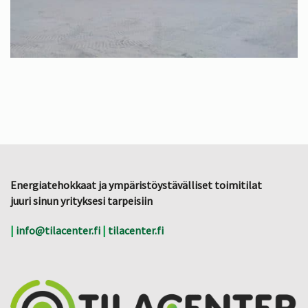
Energiatehokkaat ja ympäristöystävälliset toimitilat
juuri sinun yrityksesi tarpeisiin
|
info@tilacenter.fi
|
tilacenter.fi