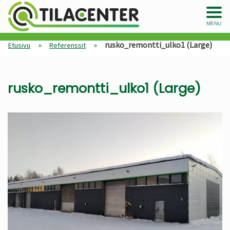
MENU
»
»
rusko_remontti_ulko1 (Large)
Etusivu
Referenssit
rusko_remontti_ulko1 (Large)