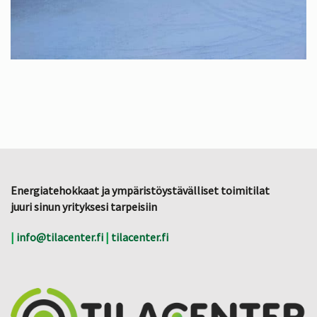
Energiatehokkaat ja ympäristöystävälliset toimitilat
juuri sinun yrityksesi tarpeisiin
|
info@tilacenter.fi
|
tilacenter.fi