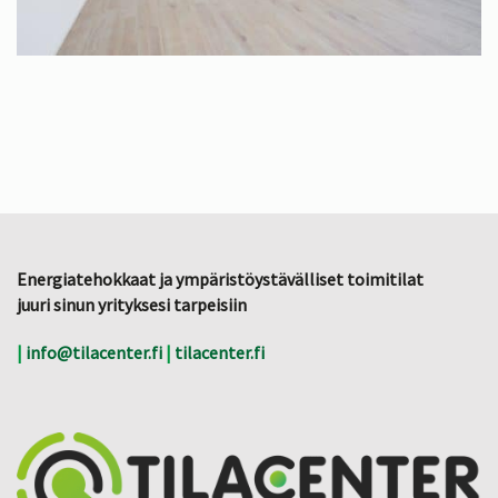
Energiatehokkaat ja ympäristöystävälliset toimitilat
juuri sinun yrityksesi tarpeisiin
|
info@tilacenter.fi
|
tilacenter.fi