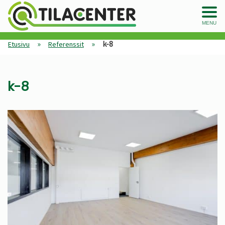
MENU
»
»
k-8
Etusivu
Referenssit
k-8