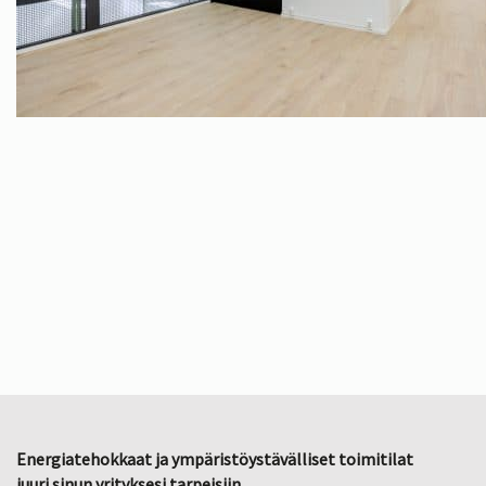
Energiatehokkaat ja ympäristöystävälliset toimitilat
juuri sinun yrityksesi tarpeisiin