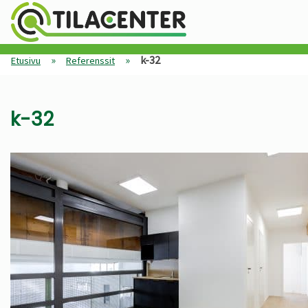
»
»
k-32
Etusivu
Referenssit
k-32