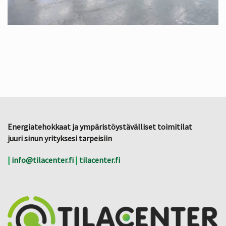
Energiatehokkaat ja ympäristöystävälliset toimitilat
juuri sinun yrityksesi tarpeisiin
|
info@tilacenter.fi
|
tilacenter.fi