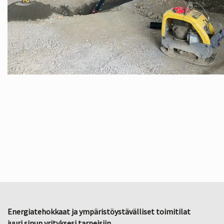
Energiatehokkaat ja ympäristöystävälliset toimitilat
juuri sinun yrityksesi tarpeisiin