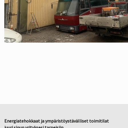
Energiatehokkaat ja ympäristöystävälliset toimitilat
juuri sinun yrityksesi tarpeisiin