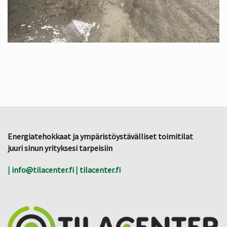
Energiatehokkaat ja ympäristöystävälliset toimitilat
juuri sinun yrityksesi tarpeisiin
|
info@tilacenter.fi
|
tilacenter.fi