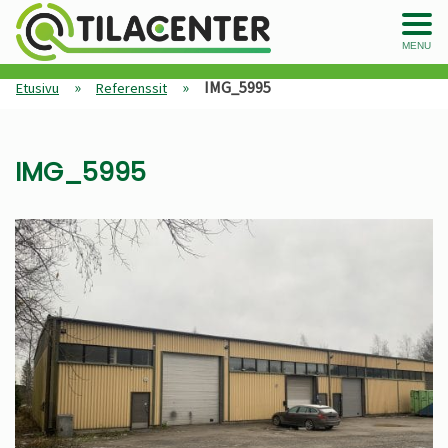
MENU
»
»
IMG_5995
Etusivu
Referenssit
IMG_5995