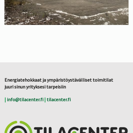
Energiatehokkaat ja ympäristöystävälliset toimitilat
juuri sinun yrityksesi tarpeisiin
|
info@tilacenter.fi
|
tilacenter.fi