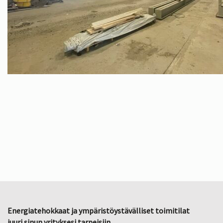
Energiatehokkaat ja ympäristöystävälliset toimitilat
juuri sinun yrityksesi tarpeisiin