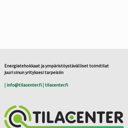
Energiatehokkaat ja ympäristöystävälliset toimitilat
juuri sinun yrityksesi tarpeisiin
|
info@tilacenter.fi
|
tilacenter.fi