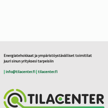
Energiatehokkaat ja ympäristöystävälliset toimitilat
juuri sinun yrityksesi tarpeisiin
|
info@tilacenter.fi
|
tilacenter.fi