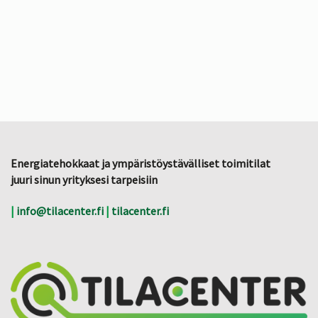
Energiatehokkaat ja ympäristöystävälliset toimitilat
juuri sinun yrityksesi tarpeisiin
|
info@tilacenter.fi
|
tilacenter.fi