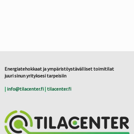
Energiatehokkaat ja ympäristöystävälliset toimitilat
juuri sinun yrityksesi tarpeisiin
|
info@tilacenter.fi
|
tilacenter.fi