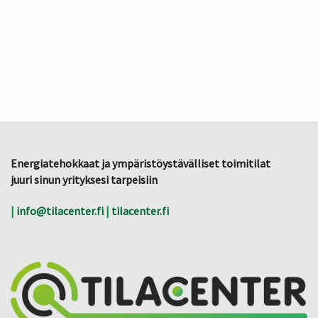
Energiatehokkaat ja ympäristöystävälliset toimitilat
juuri sinun yrityksesi tarpeisiin
|
info@tilacenter.fi
|
tilacenter.fi