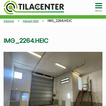
MENU
»
»
IMG_2264.HEIC
Etusivu
Vapaat tilat
IMG_2264.HEIC