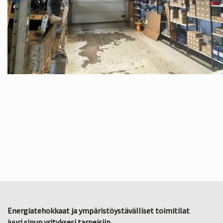
Energiatehokkaat ja ympäristöystävälliset toimitilat
juuri sinun yrityksesi tarpeisiin