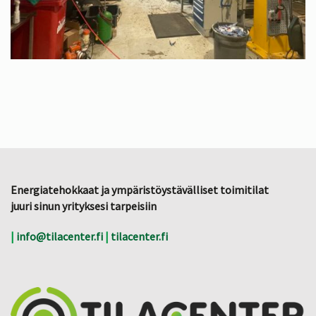
Energiatehokkaat ja ympäristöystävälliset toimitilat
juuri sinun yrityksesi tarpeisiin
|
info@tilacenter.fi
|
tilacenter.fi