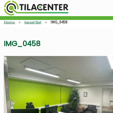
»
»
IMG_0458
Etusivu
Vapaat tilat
IMG_0458