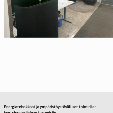
Energiatehokkaat ja ympäristöystävälliset toimitilat
juuri sinun yrityksesi tarpeisiin