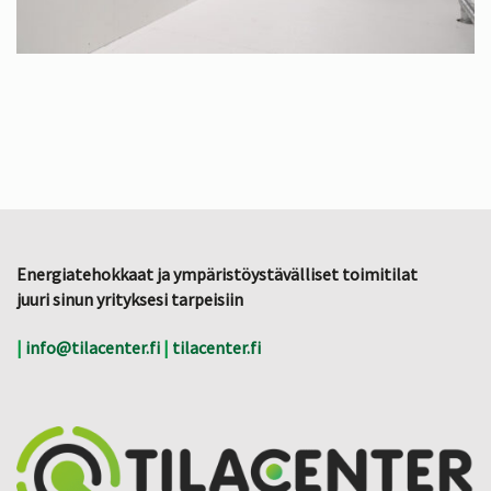
Energiatehokkaat ja ympäristöystävälliset toimitilat
juuri sinun yrityksesi tarpeisiin
|
info@tilacenter.fi
|
tilacenter.fi