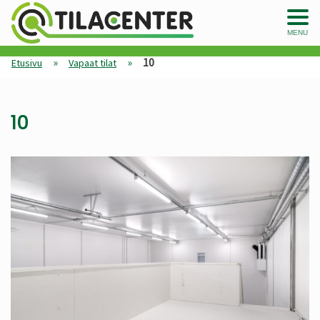
MENU
»
»
10
Etusivu
Vapaat tilat
10