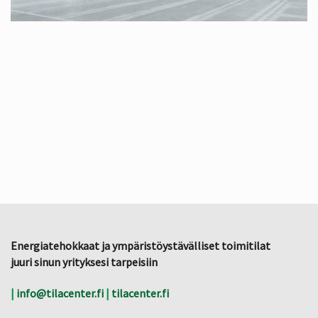
Energiatehokkaat ja ympäristöystävälliset toimitilat
juuri sinun yrityksesi tarpeisiin
|
info@tilacenter.fi
|
tilacenter.fi