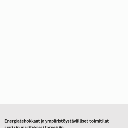
Energiatehokkaat ja ympäristöystävälliset toimitilat
juuri sinun yrityksesi tarpeisiin