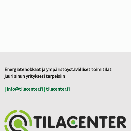
Energiatehokkaat ja ympäristöystävälliset toimitilat
juuri sinun yrityksesi tarpeisiin
|
info@tilacenter.fi
|
tilacenter.fi