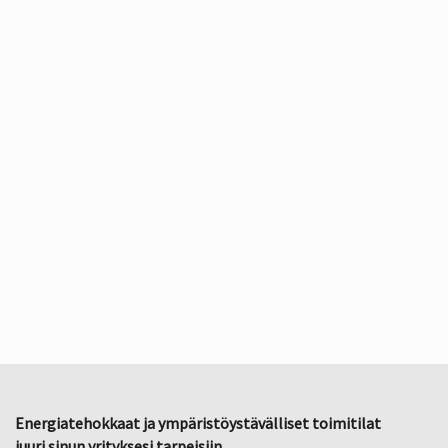
Energiatehokkaat ja ympäristöystävälliset toimitilat
juuri sinun yrityksesi tarpeisiin