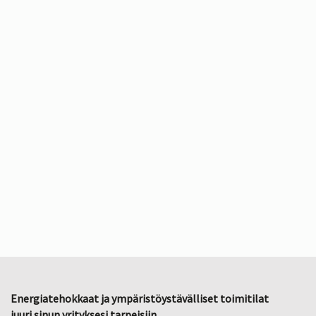
Energiatehokkaat ja ympäristöystävälliset toimitilat
juuri sinun yrityksesi tarpeisiin