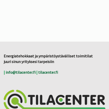
Energiatehokkaat ja ympäristöystävälliset toimitilat
juuri sinun yrityksesi tarpeisiin
|
info@tilacenter.fi
|
tilacenter.fi